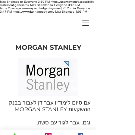
Max Shemtob to Everyone 3:39 PM https://userway.org/accessibility-
statement-generator/ Max Shemtob to Everyone 3:45 PM
https://manage.userway.org/widget/my-sites/p/1 You to Everyone
3:47 PM https://www.danhanegby.com/ Max Shemtob 4:03 PM
MORGAN STANLEY
עם סיום לימודיו עבר דן לעבור בבנק
ההשקעות MORGAN STANLEY
וגם...עבר לגור עם סשה.